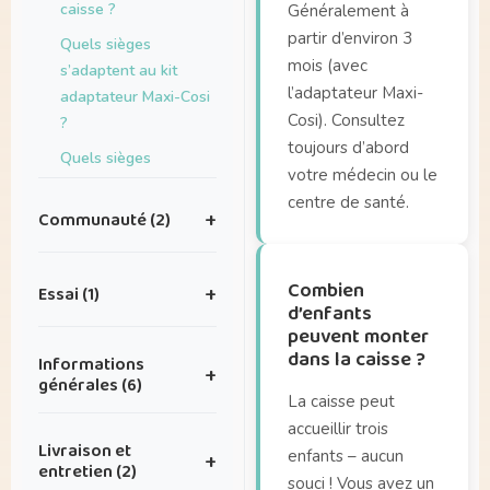
caisse ?
Généralement à
partir d’environ 3
Quels sièges
mois (avec
s’adaptent au kit
l’adaptateur Maxi-
adaptateur Maxi-Cosi
Cosi). Consultez
?
toujours d’abord
Quels sièges
votre médecin ou le
s’adaptent sur le
centre de santé.
porte-bagages de la
Communauté (2)
+
Dolly Joy ?
J’ai de superbes
Combien
Essai (1)
+
photos que je
d’enfants
voudrais partager
peuvent monter
Où puis-je tester la
avec vous — où puis-
dans la caisse ?
Informations
+
Dolly ?
je les envoyer ?
générales (6)
La caisse peut
J’ai une idée pour une
accueillir trois
Existe-t-il des
belle collaboration.
Livraison et
enfants – aucun
+
accessoires Dolly ?
entretien (2)
souci ! Vous avez un