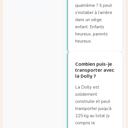
Où puis-je acheter
quatrième ? Il peut
À quelle fréquence
une Dolly ?
s’installer à l’arrière
mon vélo nécessite-t-
Où puis-je assurer
dans un siège
il un entretien ?
mon Dolly ?
enfant. Enfants
Qu’en est-il de la
heureux, parents
Puis-je également
garantie ?
louer un Dolly ?
heureux.
Quelle distance puis-
je parcourir avec une
Combien puis-je
batterie pleine ?
transporter avec
Quelle est la durée
la Dolly ?
de vie de ma batterie
?
La Dolly est
solidement
construite et peut
transporter jusqu’à
225 kg au total (y
compris le