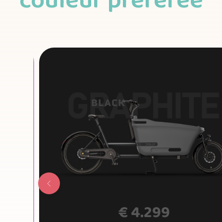
couleur préférée
€
4.299