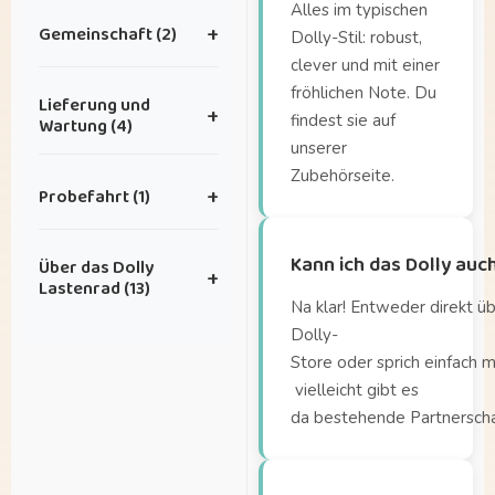
Alles im typischen
Gemeinschaft (2)
+
Dolly-Stil: robust,
clever und mit einer
Ich habe eine Idee für
fröhlichen Note. Du
Lieferung und
+
eine tolle
findest sie auf
Wartung (4)
Zusammenarbeit.
unserer
Zubehörseite.
Wie
Ich habe tolle Fotos,
Probefahrt (1)
+
lange ist die Lieferzeit?
die ich mit euch teilen
möchte – wohin kann
Wie oft benötigt mein
Wo kann ich die Dolly
ich sie schicken?
Kann ich das Dolly auc
Über das Dolly
Fahrrad Wartung?
+
testen?
Lastenrad (13)
Wie plane ich einen Wartungstermin?
Na klar! Entweder direkt ü
Dolly-
Wie sieht es mit der
Ab wann können
Store oder sprich einfach 
Garantie aus?
Kinder auf der
vielleicht gibt es
Sitzbank sitzen?
da bestehende Partnersch
Ab welchem Alter
kann ich meine Kinder
in der Lade