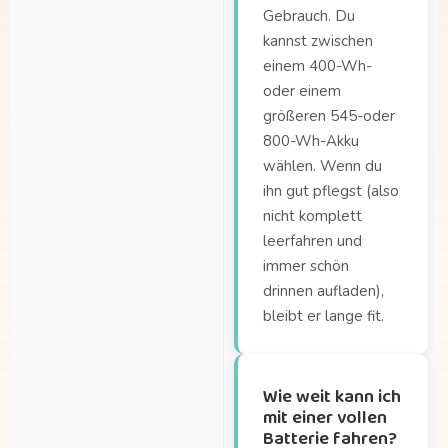
Gebrauch. Du
der Dolly Joy?
kannst zwischen
Wie groß ist das Dolly eigentlich?
einem 400-Wh-
Wie viel kann ich mit
oder einem
der Dolly
größeren 545-oder
transportieren?
800-Wh-Akku
Wie viel kann ich mit
wählen. Wenn du
der Dolly
ihn gut pflegst (also
transportieren?
nicht komplett
leerfahren und
Wie viel wiegt die
immer schön
Dolly Joy?
drinnen aufladen),
Wie viele Kinder
bleibt er lange fit.
passen in die Lade?
Wie weit kann ich
mit einer vollen
Batterie fahren?