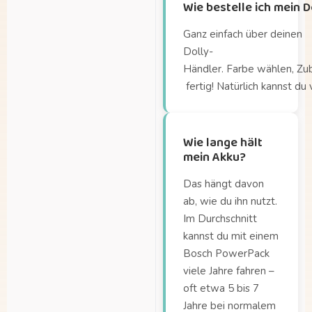
Wie bestelle ich mein 
mitnehmen?
Aus welchem Material
Ganz einfach über deinen
besteht die Dolly-
Dolly-
Box?
Händler. Farbe wählen, Zu
fertig! Natürlich kannst du
Bis zu welcher
Körpergröße passt die
Kleinkindschale?
Wie lange hält
Gibt es verschiedene
mein Akku?
Ausführungen der
Dolly?
Das hängt davon
Was sind die
ab, wie du ihn nutzt.
Abmessungen der
Im Durchschnitt
Ladebox?
kannst du mit einem
Bosch PowerPack
Welche Kindersitze passen auf den
Maxi-Cosi-Adapter?
viele Jahre fahren –
oft etwa 5 bis 7
Welche Sitze passen
Jahre bei normalem
auf den Gepäckträger