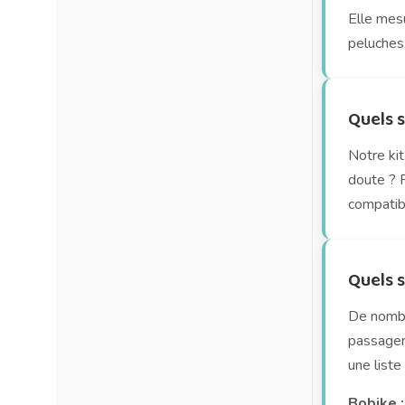
Elle mesu
peluches
Quels s
Notre ki
doute ? 
compatib
Quels s
De nombr
passager 
une liste
Bobike :