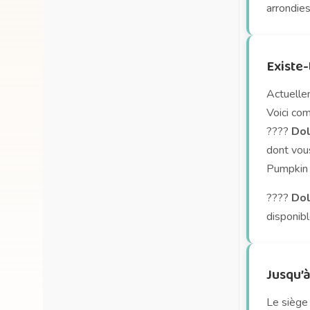
Quelle est la durée de vie de
arrondies
ma batterie ?
Existe-
Actuellem
Voici com
????
Dol
dont vous
Pumpkin 
????
Dol
disponib
Jusqu’à
Le siège