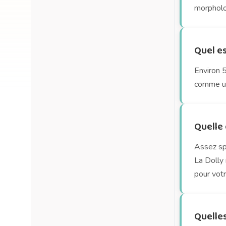
morpholog
Quel es
Environ 5
comme u
Quelle e
Assez sp
La Dolly
pour votr
Quelles