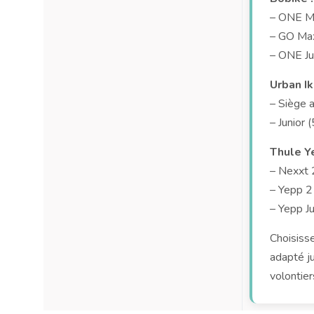
– ONE Ma
– GO Max
– ONE Ju
Urban Iki
– Siège a
– Junior 
Thule Y
– Nexxt 
– Yepp 2
– Yepp Ju
Choisisse
adapté j
volontier