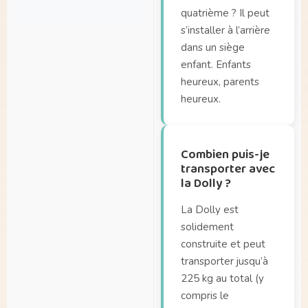
Où puis-je acheter
quatrième ? Il peut
À quelle fréquence
une Dolly ?
s’installer à l’arrière
mon vélo nécessite-t-
Où puis-je assurer
dans un siège
il un entretien ?
mon Dolly ?
enfant. Enfants
Qu’en est-il de la
heureux, parents
Puis-je également
garantie ?
louer un Dolly ?
heureux.
Quelle distance puis-
je parcourir avec une
Combien puis-je
batterie pleine ?
transporter avec
Quelle est la durée
la Dolly ?
de vie de ma batterie
?
La Dolly est
solidement
construite et peut
transporter jusqu’à
225 kg au total (y
compris le