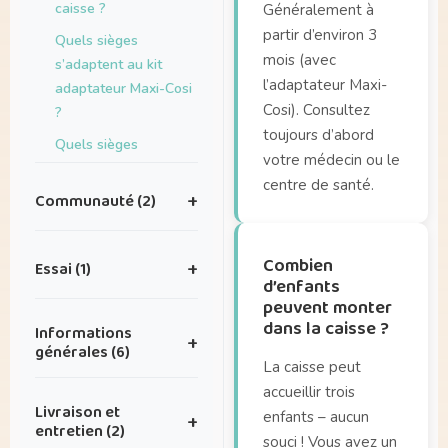
caisse ?
Généralement à
partir d’environ 3
Quels sièges
mois (avec
s’adaptent au kit
l’adaptateur Maxi-
adaptateur Maxi-Cosi
Cosi). Consultez
?
toujours d’abord
Quels sièges
votre médecin ou le
s’adaptent sur le
centre de santé.
porte-bagages de la
Communauté (2)
+
Dolly Joy ?
J’ai de superbes
Combien
Essai (1)
+
photos que je
d’enfants
voudrais partager
peuvent monter
Où puis-je tester la
avec vous — où puis-
dans la caisse ?
Informations
+
Dolly ?
je les envoyer ?
générales (6)
La caisse peut
J’ai une idée pour une
accueillir trois
Existe-t-il des
belle collaboration.
Livraison et
enfants – aucun
+
accessoires Dolly ?
entretien (2)
souci ! Vous avez un