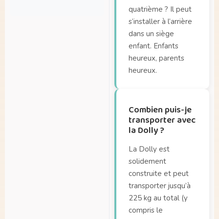
Où puis-je acheter
quatrième ? Il peut
À quelle fréquence
une Dolly ?
s’installer à l’arrière
mon vélo nécessite-t-
Où puis-je assurer
dans un siège
il un entretien ?
mon Dolly ?
enfant. Enfants
Qu’en est-il de la
heureux, parents
Puis-je également
garantie ?
louer un Dolly ?
heureux.
Quelle distance puis-
je parcourir avec une
Combien puis-je
batterie pleine ?
transporter avec
Quelle est la durée
la Dolly ?
de vie de ma batterie
?
La Dolly est
solidement
construite et peut
transporter jusqu’à
225 kg au total (y
compris le