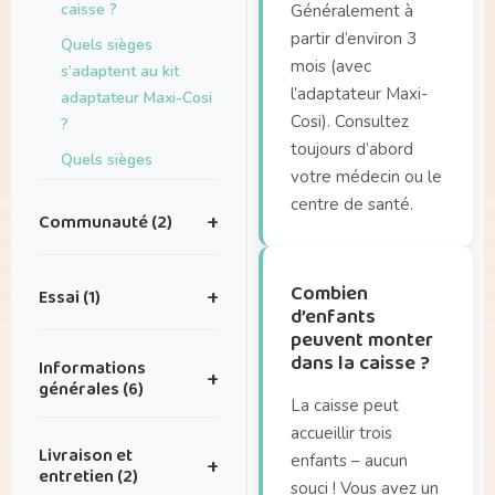
caisse ?
Généralement à
partir d’environ 3
Quels sièges
mois (avec
s’adaptent au kit
l’adaptateur Maxi-
adaptateur Maxi-Cosi
Cosi). Consultez
?
toujours d’abord
Quels sièges
votre médecin ou le
s’adaptent sur le
centre de santé.
porte-bagages de la
Communauté (2)
+
Dolly Joy ?
J’ai de superbes
Combien
Essai (1)
+
photos que je
d’enfants
voudrais partager
peuvent monter
Où puis-je tester la
avec vous — où puis-
dans la caisse ?
Informations
+
Dolly ?
je les envoyer ?
générales (6)
La caisse peut
J’ai une idée pour une
accueillir trois
Existe-t-il des
belle collaboration.
Livraison et
enfants – aucun
+
accessoires Dolly ?
entretien (2)
souci ! Vous avez un