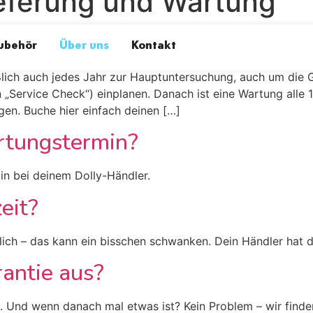
eferung und Wartung
Fahrrad Wartung?
ubehör
Über uns
Kontakt
ießlich auch jedes Jahr zur Hauptuntersuchung, auch um die
en „Service Check“) einplanen. Danach ist eine Wartung alle 
en. Buche hier einfach deinen […]
artungstermin?
in bei deinem Dolly-Händler.
zeit?
ich – das kann ein bisschen schwanken. Dein Händler hat di
rantie aus?
. Und wenn danach mal etwas ist? Kein Problem – wir find