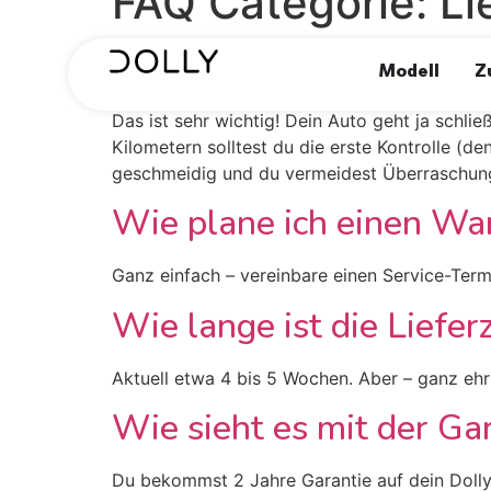
FAQ Categorie:
Li
Wie oft benötigt mein 
Modell
Z
Das ist sehr wichtig! Dein Auto geht ja schl
Kilometern solltest du die erste Kontrolle (d
geschmeidig und du vermeidest Überraschung
Wie plane ich einen W
Ganz einfach – vereinbare einen Service-Term
Wie lange ist die Liefer
Aktuell etwa 4 bis 5 Wochen. Aber – ganz ehrl
Wie sieht es mit der Ga
Du bekommst 2 Jahre Garantie auf dein Dolly