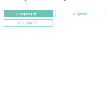
Accepteer alles
Weigeren
Nee, pas aan
Veel ruimte, rijplezier
en een flinke dosis
positieve energie!
Dit is niet zomaar een bakfiets. Dit is Dolly:
jouw maatje in het dagelijks verkeer, je sidekick
bij schoolruns en supermarktmissies. Hij rijdt zó
lekker dat je bijna vergeet waarom je
onderweg bent. Vol vertrouwen, nul gedoe,
altijd klaar voor avontuur (of gewoon een pak
luiers). Stap op, je dag wacht!