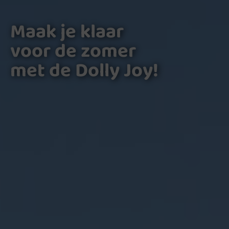
Maak je klaar
voor de zomer
met de Dolly Joy!