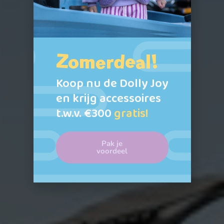
Zomerdeal!
Koop nu de Dolly Joy
en krijg accessoires
t.w.v. €300
gratis!
Pak je
voordeel