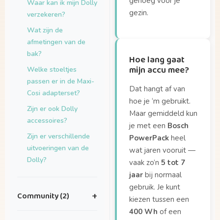
genoeg voor je
Waar kan ik mijn Dolly
gezin.
verzekeren?
Wat zijn de
afmetingen van de
bak?
Hoe lang gaat
mijn accu mee?
Welke stoeltjes
passen er in de Maxi-
Dat hangt af van
Cosi adapterset?
hoe je ‘m gebruikt.
Zijn er ook Dolly
Maar gemiddeld kun
accessoires?
je met een
Bosch
Zijn er verschillende
PowerPack
heel
uitvoeringen van de
wat jaren vooruit —
Dolly?
vaak zo’n
5 tot 7
jaar
bij normaal
gebruik. Je kunt
Community (2)
+
kiezen tussen een
400 Wh
of een