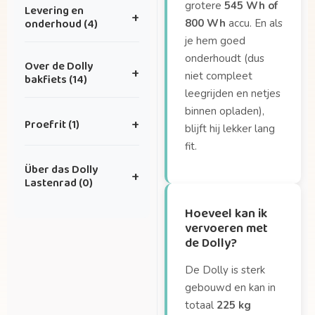
Ik heb een idee voor
grotere
545 Wh of
Levering en
+
een leuke
onderhoud (4)
800 Wh
accu. En als
samenwerking.
je hem goed
Hoe kan ik onderhoud
Ik heb superleuke
onderhoudt (dus
Over de Dolly
+
inplannen?
foto’s die ik met jullie
niet compleet
bakfiets (14)
wil delen — waar kan
leegrijden en netjes
Hoe vaak heeft mijn
dat naartoe?
binnen opladen),
Hoe groot is de Dolly
fiets onderhoud
Proefrit (1)
+
blijft hij lekker lang
eigenlijk?
nodig?
fit.
Hoe ver kan ik fietsen
Hoe zit het met
Waar kan ik de Dolly
Über das Dolly
op één volle accu?
garantie?
+
testen?
Lastenrad (0)
Hoeveel kan ik
Wat is de levertijd?
vervoeren met de
Hoeveel kan ik
Geen artikelen in
Dolly?
vervoeren met
deze categorie.
de Dolly?
Hoeveel kinderen
passen er in de bak?
De Dolly is sterk
Hoeveel weegt de
gebouwd en kan in
Dolly Joy?
totaal
225 kg