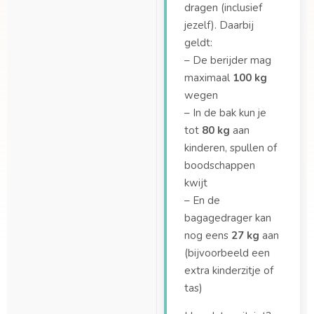
dragen (inclusief
Tot welke lengte past
jezelf). Daarbij
de peuterschaal?
geldt:
Van wat voor
– De berijder mag
materiaal is de Dolly
maximaal
100 kg
bak gemaakt?
wegen
Van wat voor
– In de bak kun je
materiaal is de Dolly
tot
80 kg
aan
bak gemaakt?
kinderen, spullen of
Vanaf wanneer
boodschappen
kunnen kinderen op
kwijt
een bankje zitten?
– En de
bagagedrager kan
Vanaf welke leeftijd
nog eens
27 kg
aan
kan ik mijn kinderen
meenemen in de bak?
(bijvoorbeeld een
extra kinderzitje of
Wat zijn de
tas)
afmetingen van de
bak?