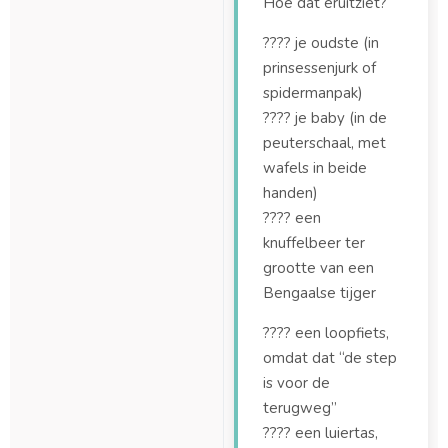
Hoe dat eruitziet?
Welke stoeltjes
???? je oudste (in
passen er in de Maxi-
prinsessenjurk of
Cosi adapterset?
spidermanpak)
Welke zitjes passen
???? je baby (in de
er op de
peuterschaal, met
bagagedrager van de
wafels in beide
Dolly Joy?
handen)
Zijn er verschillende
???? een
uitvoeringen van de
knuffelbeer ter
Dolly?
grootte van een
Bengaalse tijger
???? een loopfiets,
omdat dat “de step
is voor de
terugweg”
???? een luiertas,