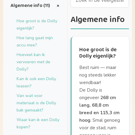
+
Algemene info (11)
Algemene info
Hoe groot is de Dolly
eigenlijk?
Hoe lang gaat mijn
accu mee?
Hoe groot is de
Hoeveel kan ik
Dolly eigenlijk?
vervoeren met de
Best ruim — maar
Dolly?
nog steeds lekker
Kan ik ook een Dolly
wendbaar!
leasen?
De Dolly is
Van wat voor
ongeveer
268 cm
materiaal is de Dolly
lang, 68,8 cm
bak gemaakt?
breed en 115,3 cm
Waar kan ik een Dolly
hoog
. Smal genoeg
kopen?
voor de stad, ruim