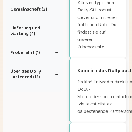
Alles im typischen
Gemeinschaft (2)
+
Dolly-Stil: robust,
clever und mit einer
Ich habe eine Idee für
fröhlichen Note. Du
Lieferung und
+
eine tolle
findest sie auf
Wartung (4)
Zusammenarbeit.
unserer
Zubehörseite.
Wie
Ich habe tolle Fotos,
Probefahrt (1)
+
lange ist die Lieferzeit?
die ich mit euch teilen
möchte – wohin kann
Wie oft benötigt mein
Wo kann ich die Dolly
ich sie schicken?
Kann ich das Dolly auc
Über das Dolly
Fahrrad Wartung?
+
testen?
Lastenrad (13)
Wie plane ich einen Wartungstermin?
Na klar! Entweder direkt ü
Dolly-
Wie sieht es mit der
Ab wann können
Store oder sprich einfach 
Garantie aus?
Kinder auf der
vielleicht gibt es
Sitzbank sitzen?
da bestehende Partnersch
Ab welchem Alter
kann ich meine Kinder
in der Lade