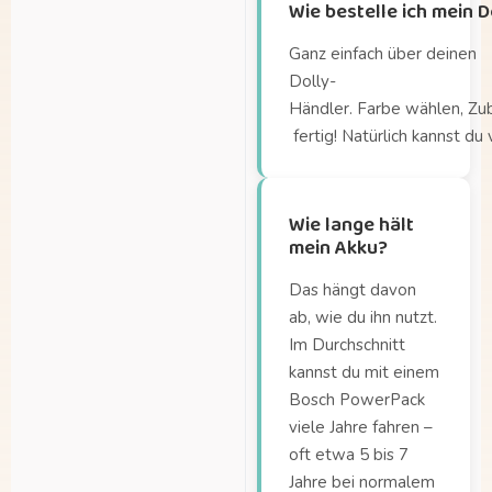
Wie bestelle ich mein 
mitnehmen?
Aus welchem Material
Ganz einfach über deinen
besteht die Dolly-
Dolly-
Box?
Händler. Farbe wählen, Zu
fertig! Natürlich kannst du
Bis zu welcher
Körpergröße passt die
Kleinkindschale?
Wie lange hält
Gibt es verschiedene
mein Akku?
Ausführungen der
Dolly?
Das hängt davon
Was sind die
ab, wie du ihn nutzt.
Abmessungen der
Im Durchschnitt
Ladebox?
kannst du mit einem
Bosch PowerPack
Welche Kindersitze passen auf den
Maxi-Cosi-Adapter?
viele Jahre fahren –
oft etwa 5 bis 7
Welche Sitze passen
Jahre bei normalem
auf den Gepäckträger