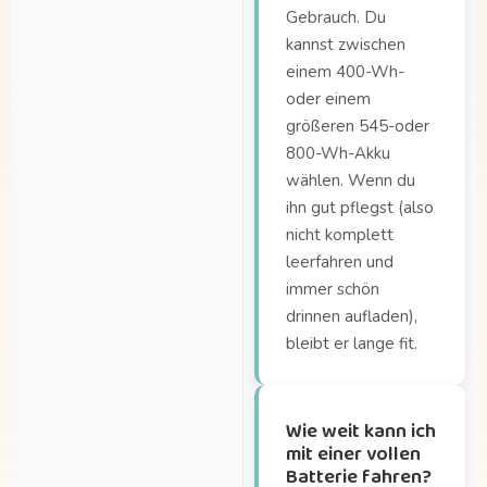
Gebrauch. Du
der Dolly Joy?
kannst zwischen
Wie groß ist das Dolly eigentlich?
einem 400-Wh-
Wie viel kann ich mit
oder einem
der Dolly
größeren 545-oder
transportieren?
800-Wh-Akku
Wie viel kann ich mit
wählen. Wenn du
der Dolly
ihn gut pflegst (also
transportieren?
nicht komplett
leerfahren und
Wie viel wiegt die
immer schön
Dolly Joy?
drinnen aufladen),
Wie viele Kinder
bleibt er lange fit.
passen in die Lade?
Wie weit kann ich
mit einer vollen
Batterie fahren?