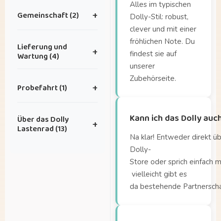
Alles im typischen
Gemeinschaft (2)
+
Dolly-Stil: robust,
clever und mit einer
Ich habe eine Idee für
fröhlichen Note. Du
Lieferung und
+
eine tolle
findest sie auf
Wartung (4)
Zusammenarbeit.
unserer
Zubehörseite.
Wie
Ich habe tolle Fotos,
Probefahrt (1)
+
lange ist die Lieferzeit?
die ich mit euch teilen
möchte – wohin kann
Wie oft benötigt mein
Wo kann ich die Dolly
ich sie schicken?
Kann ich das Dolly auc
Über das Dolly
Fahrrad Wartung?
+
testen?
Lastenrad (13)
Wie plane ich einen Wartungstermin?
Na klar! Entweder direkt ü
Dolly-
Wie sieht es mit der
Ab wann können
Store oder sprich einfach 
Garantie aus?
Kinder auf der
vielleicht gibt es
Sitzbank sitzen?
da bestehende Partnersch
Ab welchem Alter
kann ich meine Kinder
in der Lade