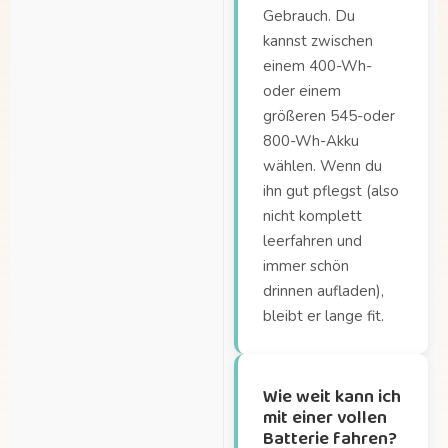
Gebrauch. Du
der Dolly Joy?
kannst zwischen
Wie groß ist das Dolly eigentlich?
einem 400-Wh-
Wie viel kann ich mit
oder einem
der Dolly
größeren 545-oder
transportieren?
800-Wh-Akku
Wie viel kann ich mit
wählen. Wenn du
der Dolly
ihn gut pflegst (also
transportieren?
nicht komplett
leerfahren und
Wie viel wiegt die
immer schön
Dolly Joy?
drinnen aufladen),
Wie viele Kinder
bleibt er lange fit.
passen in die Lade?
Wie weit kann ich
mit einer vollen
Batterie fahren?