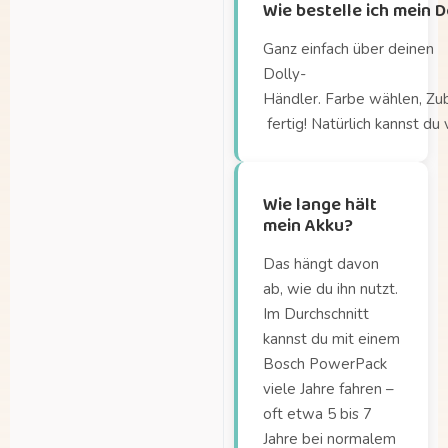
Wie bestelle ich mein 
mitnehmen?
Aus welchem Material
Ganz einfach über deinen
besteht die Dolly-
Dolly-
Box?
Händler. Farbe wählen, Zu
fertig! Natürlich kannst du
Bis zu welcher
Körpergröße passt die
Kleinkindschale?
Wie lange hält
Gibt es verschiedene
mein Akku?
Ausführungen der
Dolly?
Das hängt davon
Was sind die
ab, wie du ihn nutzt.
Abmessungen der
Im Durchschnitt
Ladebox?
kannst du mit einem
Bosch PowerPack
Welche Kindersitze passen auf den
Maxi-Cosi-Adapter?
viele Jahre fahren –
oft etwa 5 bis 7
Welche Sitze passen
Jahre bei normalem
auf den Gepäckträger