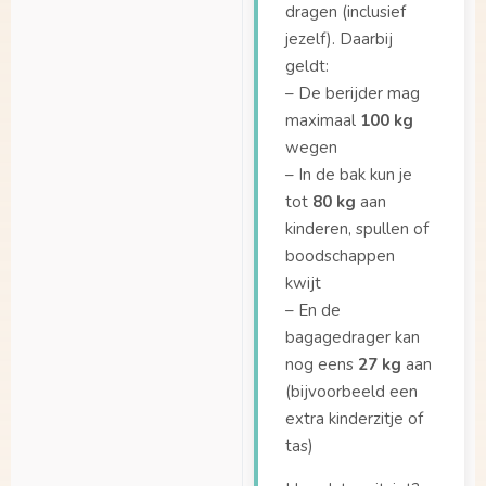
dragen (inclusief
Tot welke lengte past
jezelf). Daarbij
de peuterschaal?
geldt:
Van wat voor
– De berijder mag
materiaal is de Dolly
maximaal
100 kg
bak gemaakt?
wegen
Van wat voor
– In de bak kun je
materiaal is de Dolly
tot
80 kg
aan
bak gemaakt?
kinderen, spullen of
Vanaf wanneer
boodschappen
kunnen kinderen op
kwijt
een bankje zitten?
– En de
bagagedrager kan
Vanaf welke leeftijd
nog eens
27 kg
aan
kan ik mijn kinderen
meenemen in de bak?
(bijvoorbeeld een
extra kinderzitje of
Wat zijn de
tas)
afmetingen van de
bak?