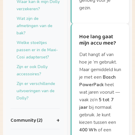
genoeg voor je
Waar kan ik mijn Dolly
gezin.
verzekeren?
Wat zijn de
afmetingen van de
bak?
Hoe lang gaat
mijn accu mee?
Welke stoeltjes
passen er in de Maxi-
Dat hangt af van
Cosi adapterset?
hoe je ‘m gebruikt.
Zijn er ook Dolly
Maar gemiddeld kun
accessoires?
je met een
Bosch
Zijn er verschillende
PowerPack
heel
uitvoeringen van de
wat jaren vooruit —
Dolly?
vaak zo’n
5 tot 7
jaar
bij normaal
gebruik. Je kunt
Community (2)
+
kiezen tussen een
400 Wh
of een