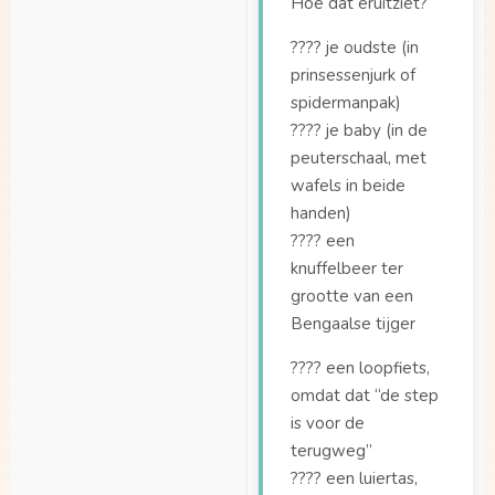
Hoe dat eruitziet?
Welke stoeltjes
???? je oudste (in
passen er in de Maxi-
prinsessenjurk of
Cosi adapterset?
spidermanpak)
Welke zitjes passen
???? je baby (in de
er op de
peuterschaal, met
bagagedrager van de
wafels in beide
Dolly Joy?
handen)
Zijn er verschillende
???? een
uitvoeringen van de
knuffelbeer ter
Dolly?
grootte van een
Bengaalse tijger
???? een loopfiets,
omdat dat “de step
is voor de
terugweg”
???? een luiertas,