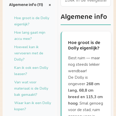
+
Algemene info (11)
Algemene info
Hoe groot is de Dolly
eigenlijk?
Hoe lang gaat mijn
accu mee?
Hoe groot is de
Hoeveel kan ik
Dolly eigenlijk?
vervoeren met de
Best ruim — maar
Dolly?
nog steeds lekker
Kan ik ook een Dolly
wendbaar!
leasen?
De Dolly is
Van wat voor
ongeveer
268 cm
materiaal is de Dolly
lang, 68,8 cm
bak gemaakt?
breed en 115,3 cm
Waar kan ik een Dolly
hoog
. Smal genoeg
kopen?
voor de stad, ruim