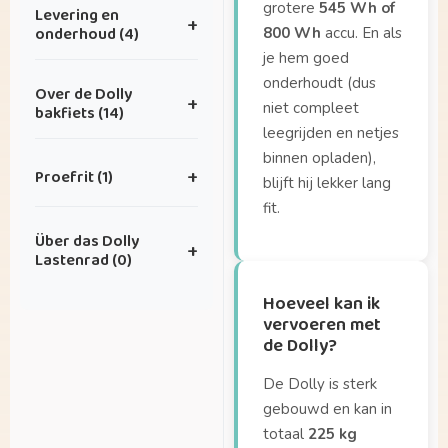
Ik heb een idee voor
grotere
545 Wh of
Levering en
+
een leuke
onderhoud (4)
800 Wh
accu. En als
samenwerking.
je hem goed
Hoe kan ik onderhoud
Ik heb superleuke
onderhoudt (dus
Over de Dolly
+
inplannen?
foto’s die ik met jullie
niet compleet
bakfiets (14)
wil delen — waar kan
leegrijden en netjes
Hoe vaak heeft mijn
dat naartoe?
binnen opladen),
Hoe groot is de Dolly
fiets onderhoud
Proefrit (1)
+
blijft hij lekker lang
eigenlijk?
nodig?
fit.
Hoe ver kan ik fietsen
Hoe zit het met
Waar kan ik de Dolly
Über das Dolly
op één volle accu?
garantie?
+
testen?
Lastenrad (0)
Hoeveel kan ik
Wat is de levertijd?
vervoeren met de
Hoeveel kan ik
Geen artikelen in
Dolly?
vervoeren met
deze categorie.
de Dolly?
Hoeveel kinderen
passen er in de bak?
De Dolly is sterk
Hoeveel weegt de
gebouwd en kan in
Dolly Joy?
totaal
225 kg