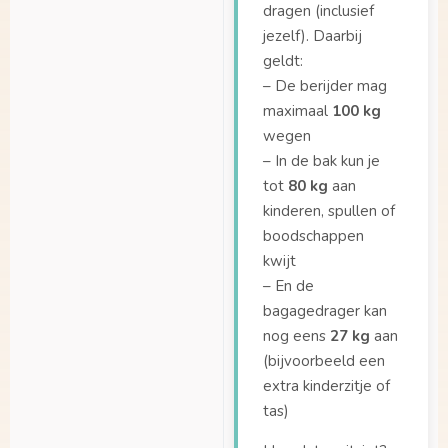
dragen (inclusief
Tot welke lengte past
jezelf). Daarbij
de peuterschaal?
geldt:
Van wat voor
– De berijder mag
materiaal is de Dolly
maximaal
100 kg
bak gemaakt?
wegen
Van wat voor
– In de bak kun je
materiaal is de Dolly
tot
80 kg
aan
bak gemaakt?
kinderen, spullen of
Vanaf wanneer
boodschappen
kunnen kinderen op
kwijt
een bankje zitten?
– En de
bagagedrager kan
Vanaf welke leeftijd
nog eens
27 kg
aan
kan ik mijn kinderen
meenemen in de bak?
(bijvoorbeeld een
extra kinderzitje of
Wat zijn de
tas)
afmetingen van de
bak?