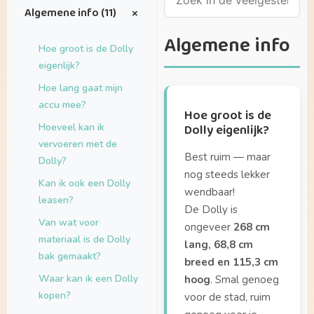
+
Algemene info (11)
Algemene info
Hoe groot is de Dolly
eigenlijk?
Hoe lang gaat mijn
accu mee?
Hoe groot is de
Hoeveel kan ik
Dolly eigenlijk?
vervoeren met de
Best ruim — maar
Dolly?
nog steeds lekker
Kan ik ook een Dolly
wendbaar!
leasen?
De Dolly is
Van wat voor
ongeveer
268 cm
materiaal is de Dolly
lang, 68,8 cm
bak gemaakt?
breed en 115,3 cm
Waar kan ik een Dolly
hoog
. Smal genoeg
kopen?
voor de stad, ruim