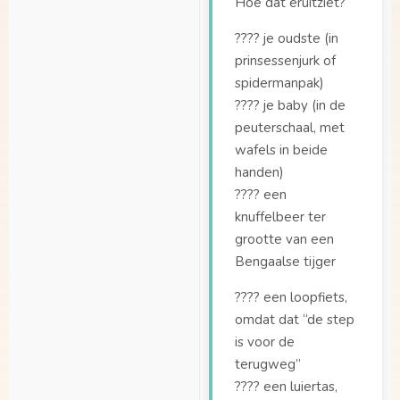
Hoe dat eruitziet?
Welke stoeltjes
???? je oudste (in
passen er in de Maxi-
prinsessenjurk of
Cosi adapterset?
spidermanpak)
Welke zitjes passen
???? je baby (in de
er op de
peuterschaal, met
bagagedrager van de
wafels in beide
Dolly Joy?
handen)
Zijn er verschillende
???? een
uitvoeringen van de
knuffelbeer ter
Dolly?
grootte van een
Bengaalse tijger
???? een loopfiets,
omdat dat “de step
is voor de
terugweg”
???? een luiertas,