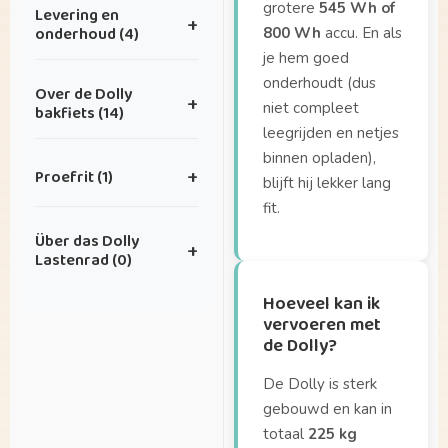
Ik heb een idee voor
grotere
545 Wh of
Levering en
+
een leuke
onderhoud (4)
800 Wh
accu. En als
samenwerking.
je hem goed
Hoe kan ik onderhoud
Ik heb superleuke
onderhoudt (dus
Over de Dolly
+
inplannen?
foto’s die ik met jullie
niet compleet
bakfiets (14)
wil delen — waar kan
leegrijden en netjes
Hoe vaak heeft mijn
dat naartoe?
binnen opladen),
Hoe groot is de Dolly
fiets onderhoud
Proefrit (1)
+
blijft hij lekker lang
eigenlijk?
nodig?
fit.
Hoe ver kan ik fietsen
Hoe zit het met
Waar kan ik de Dolly
Über das Dolly
op één volle accu?
garantie?
+
testen?
Lastenrad (0)
Hoeveel kan ik
Wat is de levertijd?
vervoeren met de
Hoeveel kan ik
Geen artikelen in
Dolly?
vervoeren met
deze categorie.
de Dolly?
Hoeveel kinderen
passen er in de bak?
De Dolly is sterk
Hoeveel weegt de
gebouwd en kan in
Dolly Joy?
totaal
225 kg