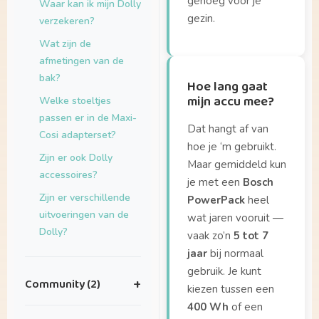
genoeg voor je
Waar kan ik mijn Dolly
gezin.
verzekeren?
Wat zijn de
afmetingen van de
bak?
Hoe lang gaat
mijn accu mee?
Welke stoeltjes
passen er in de Maxi-
Dat hangt af van
Cosi adapterset?
hoe je ‘m gebruikt.
Zijn er ook Dolly
Maar gemiddeld kun
accessoires?
je met een
Bosch
Zijn er verschillende
PowerPack
heel
uitvoeringen van de
wat jaren vooruit —
Dolly?
vaak zo’n
5 tot 7
jaar
bij normaal
gebruik. Je kunt
Community (2)
+
kiezen tussen een
400 Wh
of een