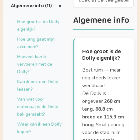
+
Algemene info (11)
Algemene info
Hoe groot is de Dolly
eigenlijk?
Hoe lang gaat mijn
accu mee?
Hoe groot is de
Hoeveel kan ik
Dolly eigenlijk?
vervoeren met de
Best ruim — maar
Dolly?
nog steeds lekker
Kan ik ook een Dolly
wendbaar!
leasen?
De Dolly is
Van wat voor
ongeveer
268 cm
materiaal is de Dolly
lang, 68,8 cm
bak gemaakt?
breed en 115,3 cm
Waar kan ik een Dolly
hoog
. Smal genoeg
kopen?
voor de stad, ruim