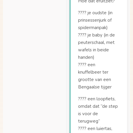
Hoe dat eruitziet?
Welke stoeltjes
???? je oudste (in
passen er in de Maxi-
prinsessenjurk of
Cosi adapterset?
spidermanpak)
Welke zitjes passen
???? je baby (in de
er op de
peuterschaal, met
bagagedrager van de
wafels in beide
Dolly Joy?
handen)
Zijn er verschillende
???? een
uitvoeringen van de
knuffelbeer ter
Dolly?
grootte van een
Bengaalse tijger
???? een loopfiets,
omdat dat “de step
is voor de
terugweg”
???? een luiertas,