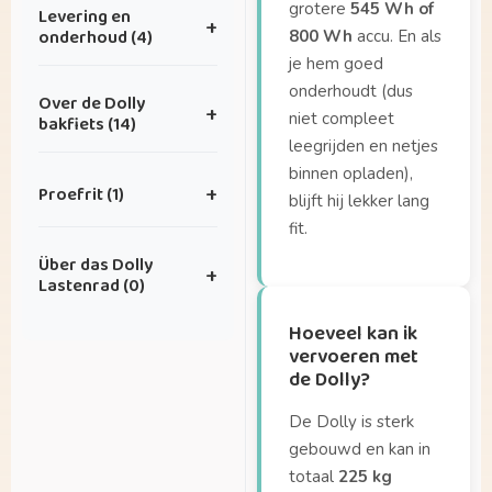
Ik heb een idee voor
grotere
545 Wh of
Levering en
+
een leuke
onderhoud (4)
800 Wh
accu. En als
samenwerking.
je hem goed
Hoe kan ik onderhoud
Ik heb superleuke
onderhoudt (dus
Over de Dolly
+
inplannen?
foto’s die ik met jullie
niet compleet
bakfiets (14)
wil delen — waar kan
leegrijden en netjes
Hoe vaak heeft mijn
dat naartoe?
binnen opladen),
Hoe groot is de Dolly
fiets onderhoud
Proefrit (1)
+
blijft hij lekker lang
eigenlijk?
nodig?
fit.
Hoe ver kan ik fietsen
Hoe zit het met
Waar kan ik de Dolly
Über das Dolly
op één volle accu?
garantie?
+
testen?
Lastenrad (0)
Hoeveel kan ik
Wat is de levertijd?
vervoeren met de
Hoeveel kan ik
Geen artikelen in
Dolly?
vervoeren met
deze categorie.
de Dolly?
Hoeveel kinderen
passen er in de bak?
De Dolly is sterk
Hoeveel weegt de
gebouwd en kan in
Dolly Joy?
totaal
225 kg