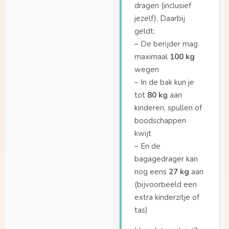
dragen (inclusief
Tot welke lengte past
jezelf). Daarbij
de peuterschaal?
geldt:
Van wat voor
– De berijder mag
materiaal is de Dolly
maximaal
100 kg
bak gemaakt?
wegen
Van wat voor
– In de bak kun je
materiaal is de Dolly
tot
80 kg
aan
bak gemaakt?
kinderen, spullen of
Vanaf wanneer
boodschappen
kunnen kinderen op
kwijt
een bankje zitten?
– En de
bagagedrager kan
Vanaf welke leeftijd
nog eens
27 kg
aan
kan ik mijn kinderen
meenemen in de bak?
(bijvoorbeeld een
extra kinderzitje of
Wat zijn de
tas)
afmetingen van de
bak?