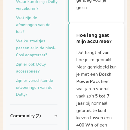
genoeg voor je
Waar kan ik mijn Dolly
gezin.
verzekeren?
Wat zijn de
afmetingen van de
bak?
Hoe lang gaat
mijn accu mee?
Welke stoeltjes
passen er in de Maxi-
Dat hangt af van
Cosi adapterset?
hoe je ‘m gebruikt.
Zijn er ook Dolly
Maar gemiddeld kun
accessoires?
je met een
Bosch
Zijn er verschillende
PowerPack
heel
uitvoeringen van de
wat jaren vooruit —
Dolly?
vaak zo’n
5 tot 7
jaar
bij normaal
gebruik. Je kunt
Community (2)
+
kiezen tussen een
400 Wh
of een