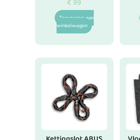
€
99
Toevoegen aan
winkelwagen
Kettingslot ABUS
Vlo