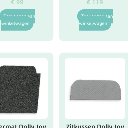
€
99
€
119
Toevoegen aan
Toevoegen aan
winkelwagen
winkelwagen
ermat Dolly Joy
Zitkussen Dolly Joy