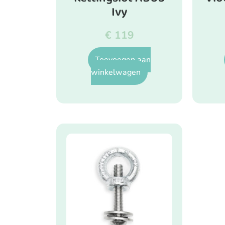
Ivy
€
119
Toevoegen aan
winkelwagen