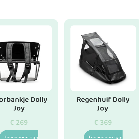
orbankje Dolly
Regenhuif Dolly
Joy
Joy
€
269
€
369
Toevoegen aan
Toevoegen aan