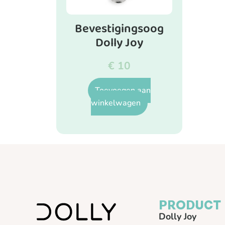
Bevestigingsoog
Dolly Joy
€
10
Toevoegen aan
winkelwagen
PRODUCT
Dolly Joy