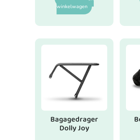
winkelwagen
Bagagedrager
B
Dolly Joy