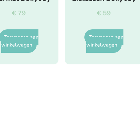
€
79
€
59
Toevoegen aan
Toevoegen aan
winkelwagen
winkelwagen