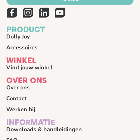
Nederland
More info
PRODUCT
75.4 km
Dolly Joy
Directions
Accessoires
Ravelo
WINKEL
Gilseinde 116a
Ravels 2380
Vind jouw winkel
Belgie
OVER ONS
Over ons
More info
Contact
80.4 km
Werken bij
Directions
INFORMATIE
Fiets-ID
Downloads & handleidingen
Gasthuisplein 24
Zwolle 8011SC