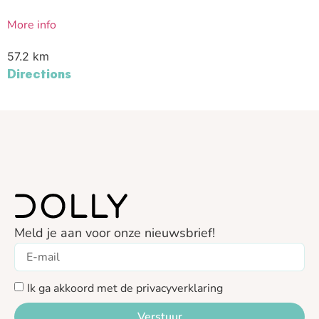
More info
57.2 km
Directions
Piet van Iersel Tweewielers
Enschotsestraat 164
Tilburg 5014DJ
Nederland
More info
58.9 km
Meld je aan voor onze nieuwsbrief!
Directions
Riesewijk Exclusives
Ik ga akkoord met de privacyverklaring
Hunneperweg 3
Deventer 7418 EH
Verstuur